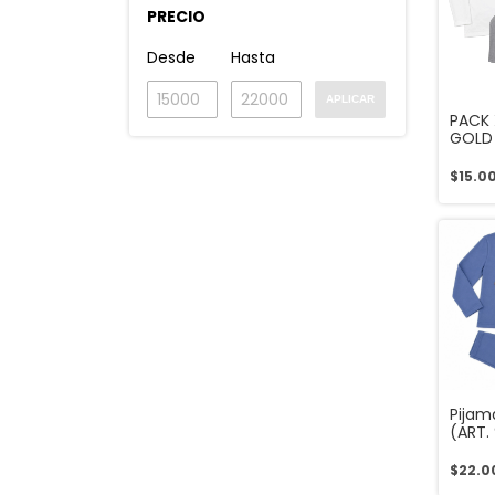
PRECIO
Desde
Hasta
APLICAR
PACK 
GOLD
(ART.
$15.0
Pijam
(ART.
$22.0