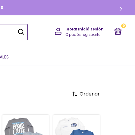
0
¡Hola!
Iniciá sesión
O podés registrarte
ALES
Ordenar