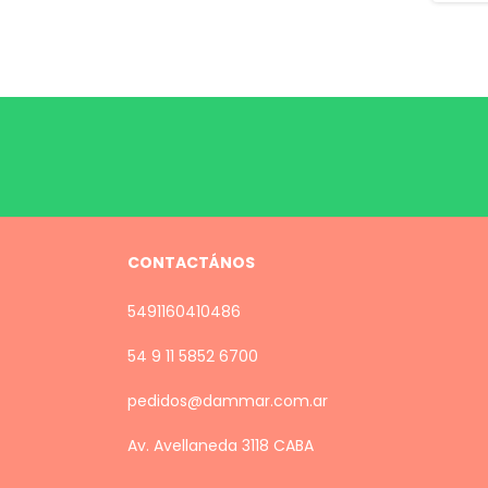
CONTACTÁNOS
5491160410486
54 9 11 5852 6700
pedidos@dammar.com.ar
Av. Avellaneda 3118 CABA