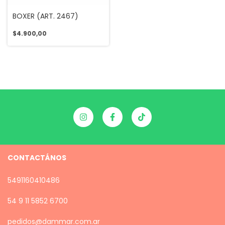
BOXER (ART. 2467)
$4.900,00
CONTACTÁNOS
5491160410486
54 9 11 5852 6700
pedidos@dammar.com.ar