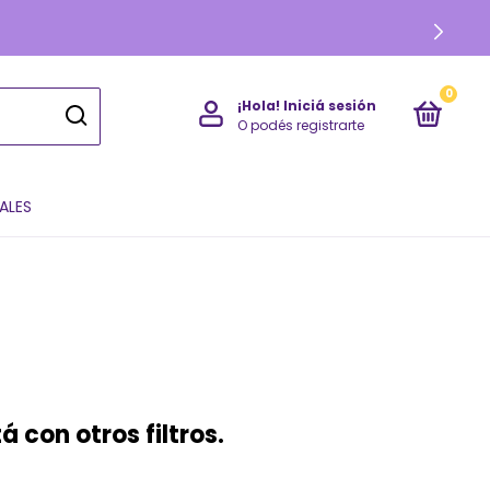
0
¡Hola!
Iniciá sesión
O podés registrarte
ALES
 con otros filtros.