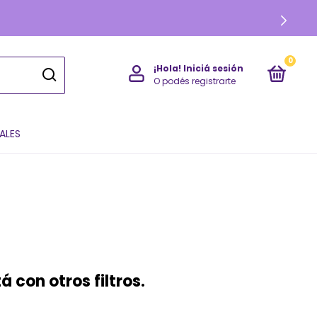
0
¡Hola!
Iniciá sesión
O podés registrarte
ALES
 con otros filtros.