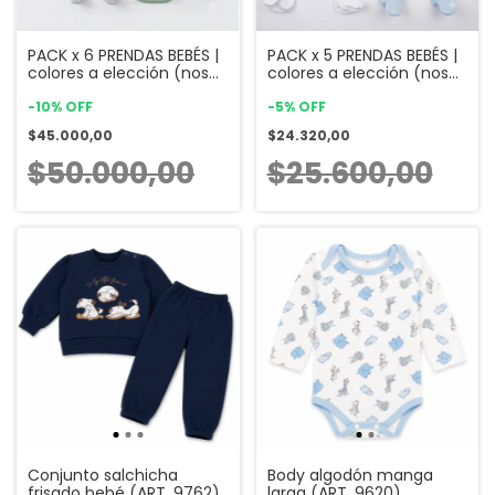
PACK x 6 PRENDAS BEBÉS |
PACK x 5 PRENDAS BEBÉS |
colores a elección (nos
colores a elección (nos
contactamos)
contactamos)
-
10
%
OFF
-
5
%
OFF
$45.000,00
$24.320,00
$50.000,00
$25.600,00
Conjunto salchicha
Body algodón manga
frisado bebé (ART. 9762)
larga (ART. 9620)