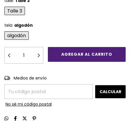
talle:
Talle 3
Talle 3
tela:
algodón
algodón
CAMBIAR CP
Entregas para el CP:
Medios de envío
CALCULAR
No sé mi código postal