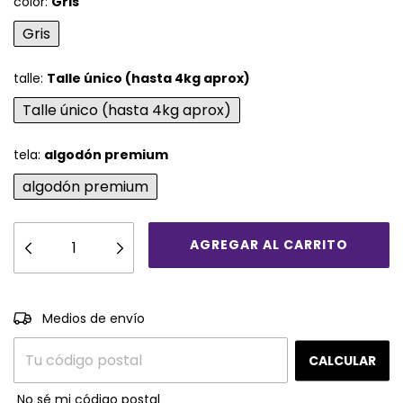
color:
Gris
Gris
talle:
Talle único (hasta 4kg aprox)
Talle único (hasta 4kg aprox)
tela:
algodón premium
algodón premium
CAMBIAR CP
Entregas para el CP:
Medios de envío
CALCULAR
No sé mi código postal