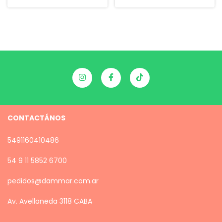
CONTACTÁNOS
5491160410486
54 9 11 5852 6700
pedidos@dammar.com.ar
Av. Avellaneda 3118 CABA