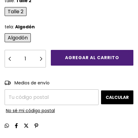
talle:
Talle 2
Talle 2
tela:
Algodón
Algodón
CAMBIAR CP
Entregas para el CP:
Medios de envío
CALCULAR
No sé mi código postal